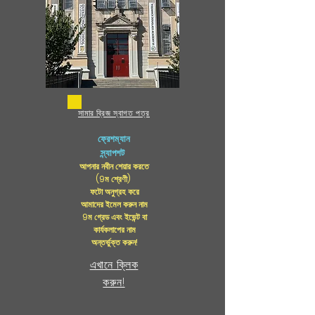
সামার ব্রিজ স্বাগত পত্র
ফ্রেশম্যান
স্ন্যাপশট
আপনার নবীন শেয়ার করতে
(9ম শ্রেণী)
ফটো অনুগ্রহ করে
আমাদের ইমেল করুন নাম
9ম গ্রেড এবং ইভেন্ট বা
কার্যকলাপের নাম
অন্তর্ভুক্ত করুন!
এখানে ক্লিক
করুন!