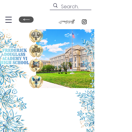
এস্পানল?