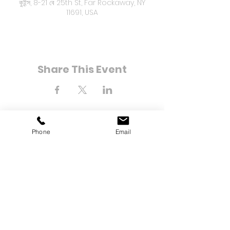
কুইন্স, 8-21 বে 25th St, Far Rockaway, NY
11691, USA
Share This Event
Phone
Email
8-21 বে 25 তম স্ট্রিট
Far Rockaway, NY 11691
টেলিফোন:
(718) 471-2154