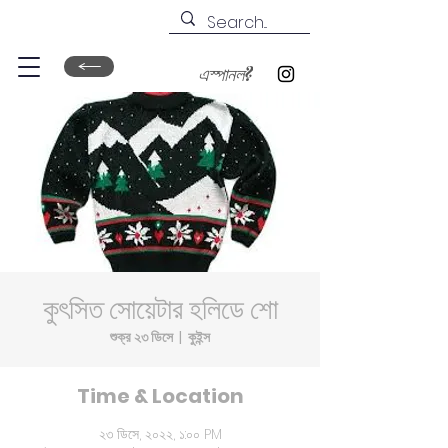
এস্পানল?
কুৎসিত সোয়েটার হলিডে শো
শুক্র ২৩ ডিসে
  |  
কুইন্স
Time & Location
২৩ ডিসে, ২০২২, ১:০০ PM