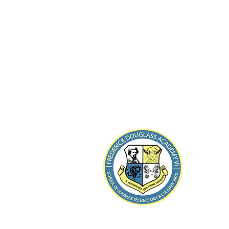
8-21 ব
Far Roc
টেলিফোন: