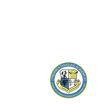
8-21 ব
Far Roc
টেলিফোন: