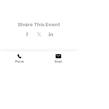
Share This Event
Phone
Email
8-21 বে 25 তম স্ট্রিট
Far Rockaway, NY 11691
টেলিফোন:
(718) 471-2154