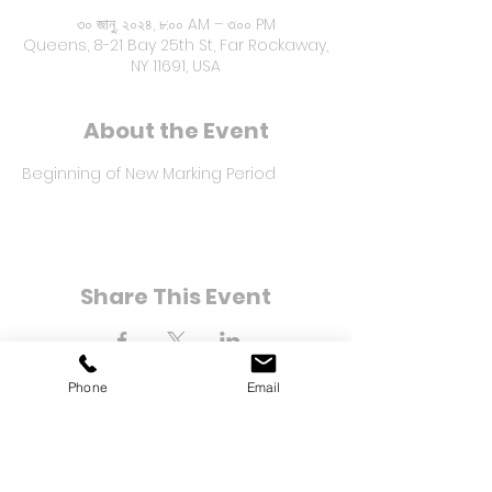
৩০ জানু, ২০২৪, ৮:০০ AM – ৩:০০ PM
Queens, 8-21 Bay 25th St, Far Rockaway,
NY 11691, USA
About the Event
Beginning of New Marking Period
Share This Event
Phone
Email
8-21 বে 25 তম স্ট্রিট
Far Rockaway, NY 11691