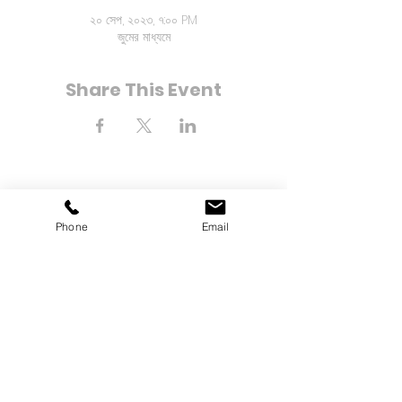
২০ সেপ, ২০২৩, ৭:০০ PM
জুমের মাধ্যমে
Share This Event
Phone
Email
8-21 বে 25 তম স্ট্রিট
Far Rockaway, NY 11691
টেলিফোন:
(718) 471-2154