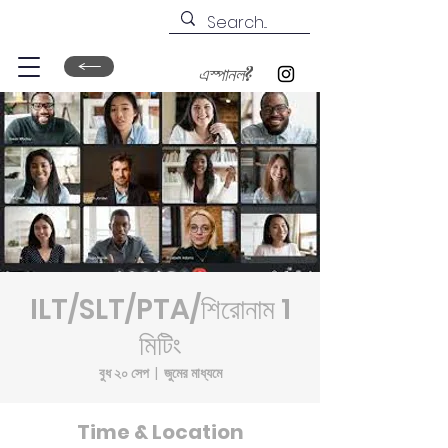
এস্পানল?
ILT/SLT/PTA/শিরোনাম 1
মিটিং
বুধ ২০ সেপ
  |  
জুমের মাধ্যমে
Time & Location