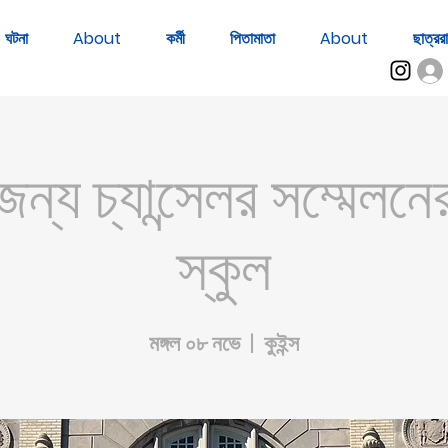
ঘটনা
About
কর্মী
পিতামাতা
About
ছাত্ররা
জন্য চ্যান্সেলর সম্মেলন
স্কুল
মঙ্গল ০৮ নভে
  |  
কুইন্স