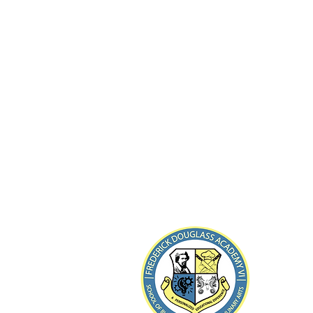
8-21 ব
Far Roc
টেলিফোন: