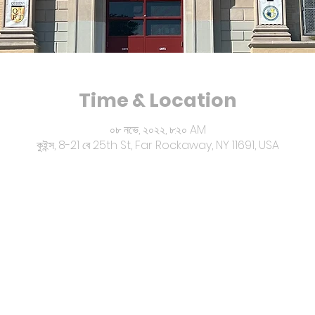
Time & Location
০৮ নভে, ২০২২, ৮:২০ AM
কুইন্স, 8-21 বে 25th St, Far Rockaway, NY 11691, USA