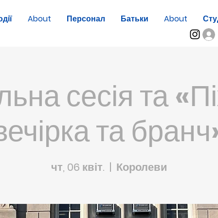
одії
About
Персонал
Батьки
About
Сту
льна сесія та «П
вечірка та бранч
чт, 06 квіт.
  |  
Королеви