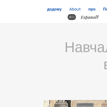
додому
About
про
П
Espanol?
Навча