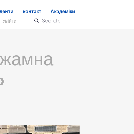
денти
контакт
Академіки
Увійти
іжамна
»