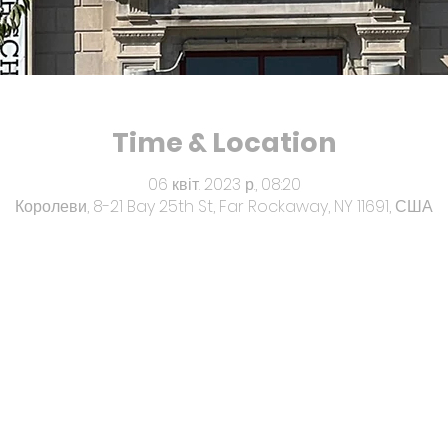
Time & Location
06 квіт. 2023 р., 08:20
Королеви, 8-21 Bay 25th St, Far Rockaway, NY 11691, США