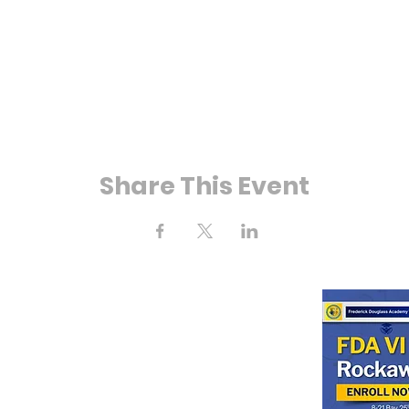
Share This Event
ay 25th Street
kaway, NY 11691
718) 471-2154