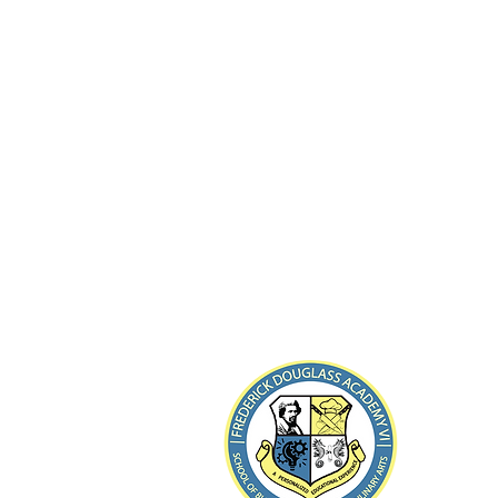
8-21 B
Far Roc
тел.:
(