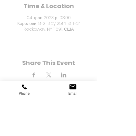
Time & Location
04 трав. 2023 р., 08:00
Королеви, 8-21 Bay 25th St, Far
Rockaway, NY 11691, США
Share This Event
Phone
Email
8-21 Bay 25th Street
Far Rockaway, NY 11691
тел.:
(718) 471-2154