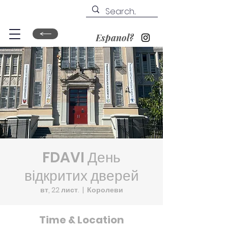
Espanol?
FDAVI День
відкритих дверей
вт, 22 лист.
  |  
Королеви
Time & Location