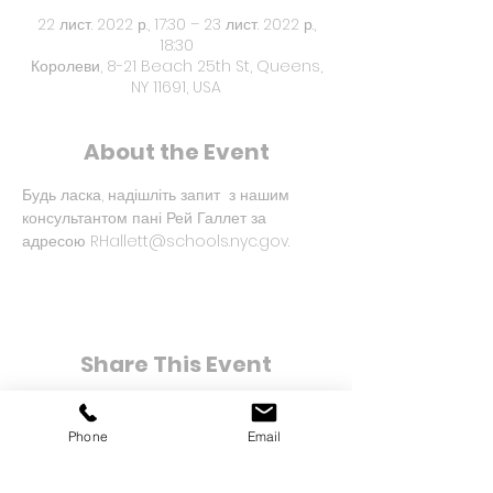
22 лист. 2022 р., 17:30 – 23 лист. 2022 р.,
18:30
Королеви, 8-21 Beach 25th St, Queens,
NY 11691, USA
About the Event
Будь ласка, надішліть запит  з нашим 
консультантом пані Рей Галлет за 
адресою RHallett@schools.nyc.gov.
Share This Event
Phone
Email