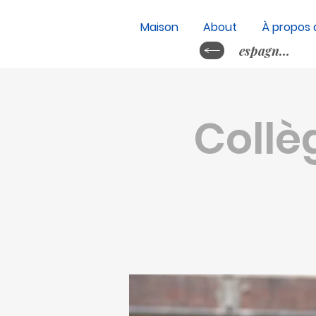
Maison
About
À propos 
espagnol&nb
Collè