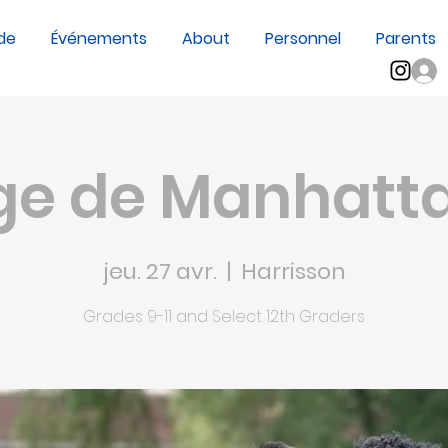
de
Événements
About
Personnel
Parents
sp;?
ge de Manhatta
jeu. 27 avr.
  |  
Harrisson
Grades 9-11 and Select 12th Graders