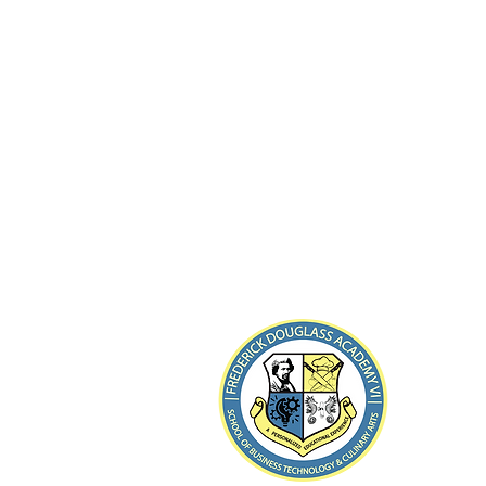
8-21
Loin de R
Tél :
(