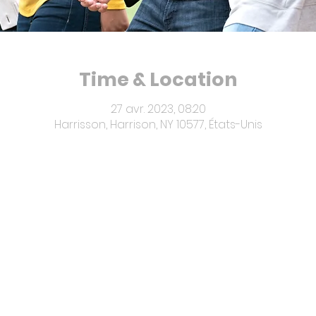
Time & Location
27 avr. 2023, 08:20
Harrisson, Harrison, NY 10577, États-Unis