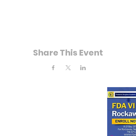
Share This Event
 Bay 25e rue
ockaway, NY 11691
718) 471-2154