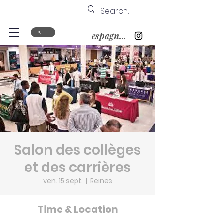
espagnol&nbsp;?
Salon des collèges
et des carrières
ven. 15 sept.
  |  
Reines
Time & Location