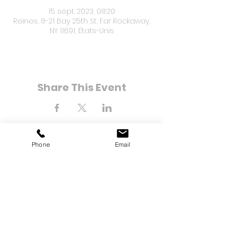
15 sept. 2023, 08:20
Reines, 8-21 Bay 25th St, Far Rockaway,
NY 11691, États-Unis
Share This Event
Phone
Email
8-21 Bay 25e rue
Loin de Rockaway, NY 11691
Tél :
(718) 471-2154