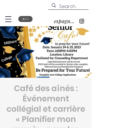
espagnol&nbsp;?
Café des aînés :
Événement
collégial et carrière
« Planifier mon