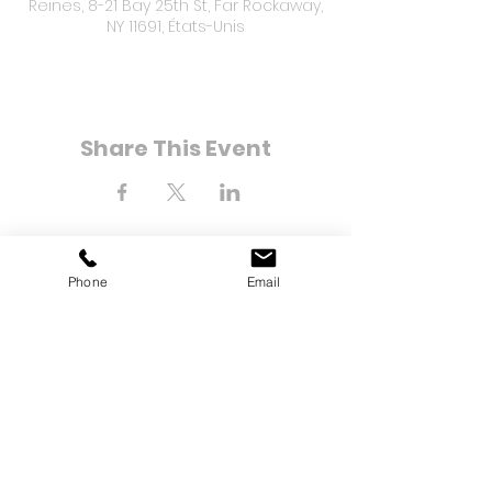
Reines, 8-21 Bay 25th St, Far Rockaway,
NY 11691, États-Unis
Share This Event
Phone
Email
8-21 Bay 25e rue
Loin de Rockaway, NY 11691
Tél :
(718) 471-2154