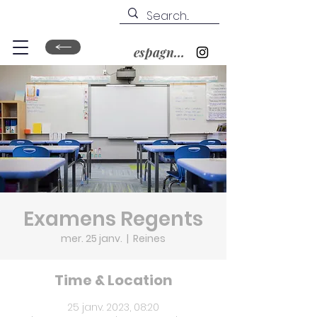
espagnol&nbsp;?
Examens Regents
mer. 25 janv.
  |  
Reines
Time & Location
25 janv. 2023, 08:20