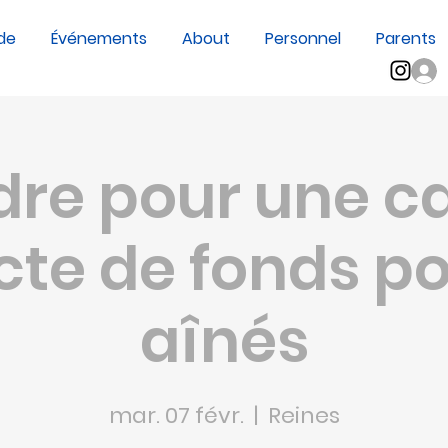
de
Événements
About
Personnel
Parents
sp;?
dre pour une ca
cte de fonds po
aînés
mar. 07 févr.
  |  
Reines