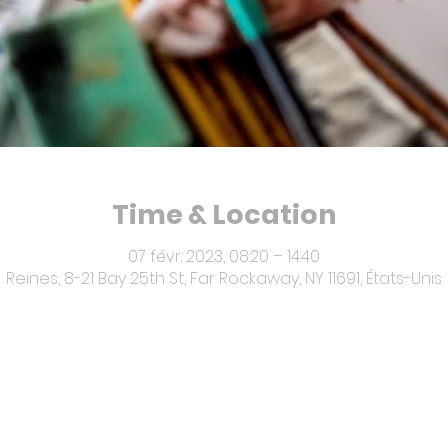
Time & Location
07 févr. 2023, 08:20 – 14:40
Reines, 8-21 Bay 25th St, Far Rockaway, NY 11691, États-Unis