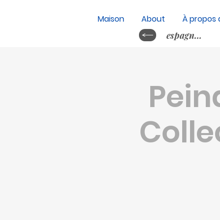
Maison
About
À propos 
espagnol&nb
Pein
Colle