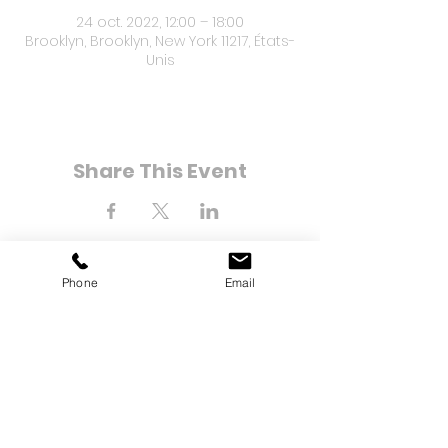
24 oct. 2022, 12:00 – 18:00
Brooklyn, Brooklyn, New York 11217, États-
Unis
Share This Event
Phone
Email
8-21 Bay 25e rue
Loin de Rockaway, NY 11691
Tél :
(718) 471-2154