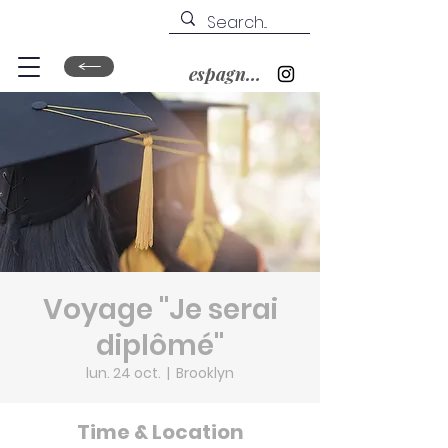
espagnol&nbsp;?
Voyage "Je serai
diplômé"
lun. 24 oct.
  |  
Brooklyn
Time & Location