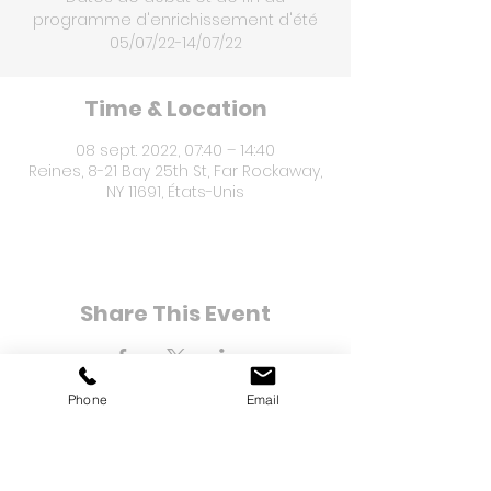
programme d'enrichissement d'été
05/07/22-14/07/22
Time & Location
08 sept. 2022, 07:40 – 14:40
Reines, 8-21 Bay 25th St, Far Rockaway,
NY 11691, États-Unis
Share This Event
Phone
Email
8-21 Bay 25e rue