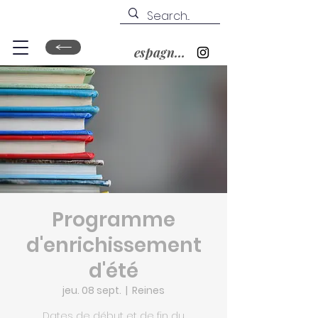
espagnol&nbsp;?
Programme
d'enrichissement
d'été
jeu. 08 sept.
  |  
Reines
Dates de début et de fin du