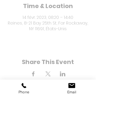
Time & Location
14 févr. 2023, 08:20 – 14:40
Reines, 8-21 Bay 25th St, Far Rockaway,
NY 11691, États-Unis
Share This Event
Phone
Email
8-21 Bay 25e rue
Loin de Rockaway, NY 11691
Tél :
(718) 471-2154