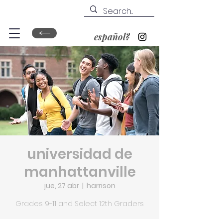
español?
universidad de
manhattanville
jue, 27 abr
  |  
harrison
Grades 9-11 and Select 12th Graders