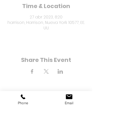
Time & Location
27 abr 2023, 8:20
harrison, Harrison, Nueva York 10577, EE.
UU.
Share This Event
8-21 Bahía Calle 25
Phone
Email
Far Rockaway, Nueva York
11691
Teléfono:
(718) 471-2154