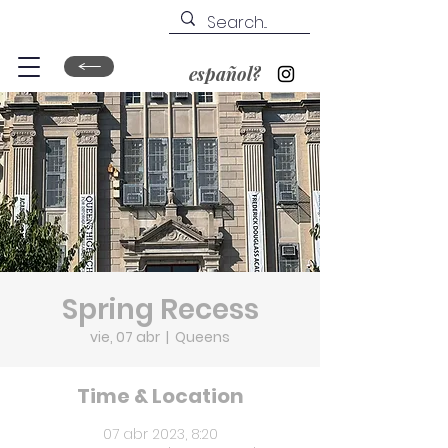
español?
Spring Recess
vie, 07 abr
  |  
Queens
Time & Location
07 abr 2023, 8:20