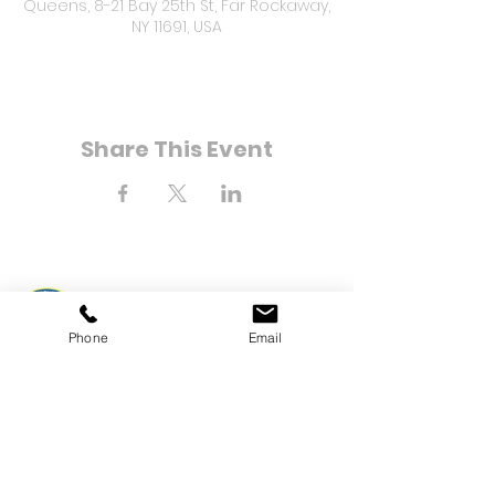
Queens, 8-21 Bay 25th St, Far Rockaway,
NY 11691, USA
Share This Event
8-21 Bahía Calle 25
Phone
Email
Far Rockaway, Nueva York
11691
Teléfono:
(718) 471-2154