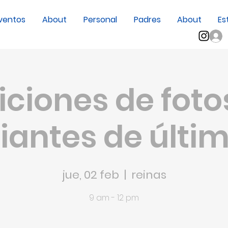
ventos
About
Personal
Padres
About
Es
iciones de foto
iantes de últi
jue, 02 feb
  |  
reinas