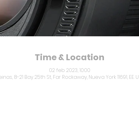
Time & Location
02 feb 2023, 10:00
einas, 8-21 Bay 25th St, Far Rockaway, Nueva York 11691, EE. U