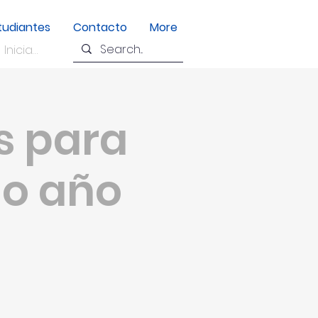
tudiantes
Contacto
More
Iniciar sesión
s para
mo año