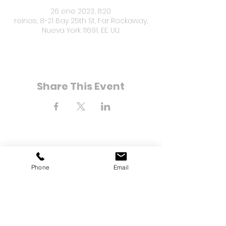
26 ene 2023, 8:20
reinas, 8-21 Bay 25th St, Far Rockaway,
Nueva York 11691, EE. UU.
Share This Event
8-21 Bahía Calle 25
Phone
Email
Far Rockaway, Nueva York
11691
Teléfono:
(718) 471-2154