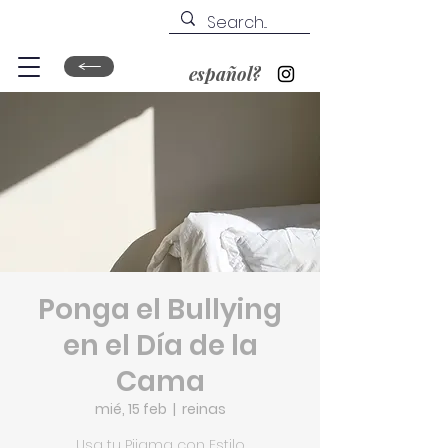
español?
Ponga el Bullying
en el Día de la
Cama
mié, 15 feb
  |  
reinas
Usa tu Pijama con Estilo