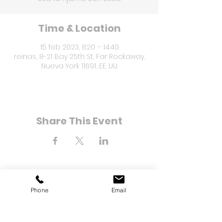
Time & Location
15 feb 2023, 8:20 – 14:40
reinas, 8-21 Bay 25th St, Far Rockaway,
Nueva York 11691, EE. UU.
Share This Event
Phone
Email
8-21 Bahía Calle 25
Far Rockaway, Nueva York
11691