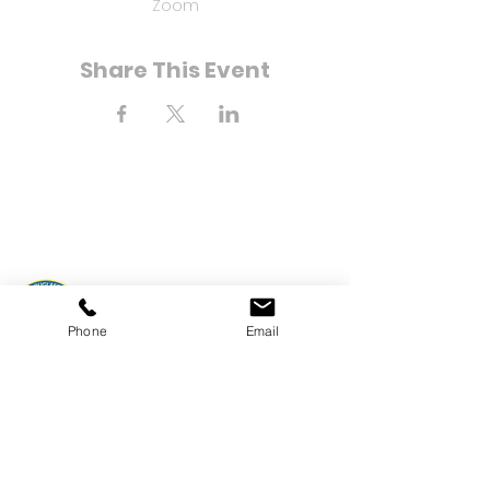
Zoom
Share This Event
8-21 Bahía Calle 25
Phone
Email
Far Rockaway, Nueva York
11691
Teléfono:
(718) 471-2154