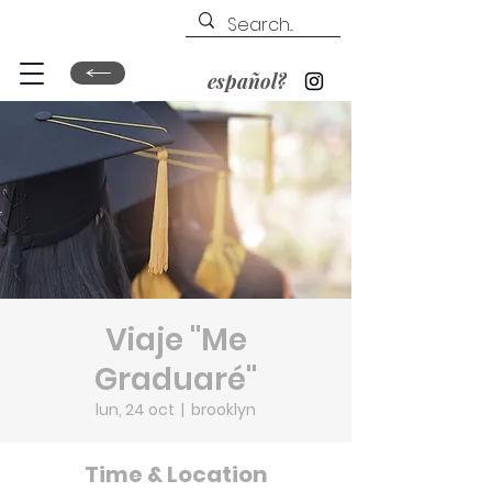
español?
Viaje "Me
Graduaré"
lun, 24 oct
  |  
brooklyn
Time & Location