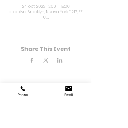
24 oct 2022, 12:00 – 18:00
brooklyn, Brooklyn, Nueva York 11217, EE.
UU.
Share This Event
8-21 Bahía Calle 25
Phone
Email
Far Rockaway, Nueva York
11691
Teléfono:
(718) 471-2154