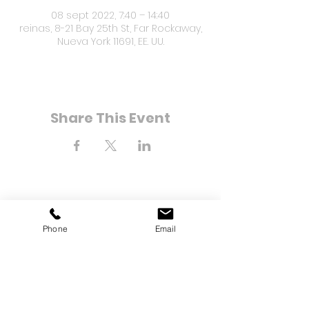
08 sept 2022, 7:40 – 14:40
reinas, 8-21 Bay 25th St, Far Rockaway,
Nueva York 11691, EE. UU.
Share This Event
8-21 Bahía Calle 25
Phone
Email
Far Rockaway, Nueva York
11691
Teléfono:
(718) 471-2154