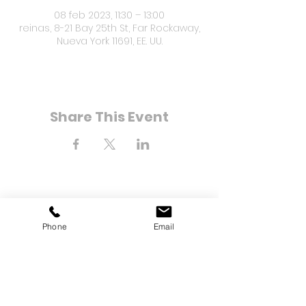
08 feb 2023, 11:30 – 13:00
reinas, 8-21 Bay 25th St, Far Rockaway,
Nueva York 11691, EE. UU.
Share This Event
8-21 Bahía Calle 25
Phone
Email
Far Rockaway, Nueva York
11691
Teléfono:
(718) 471-2154